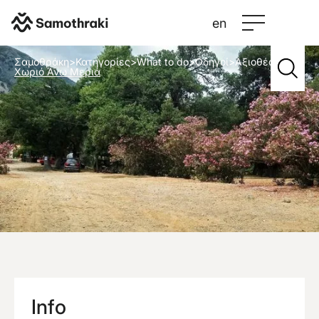
en
Σαμοθράκη
>
Κατηγορίες
>
What to do
>
Οδηγοί
>
Αξιοθέατα
>
Χωριό Άνω Μεριά
Info