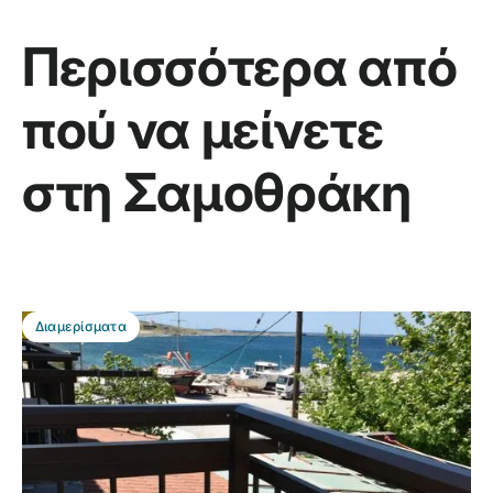
Περισσότερα από
πού να μείνετε
στη Σαμοθράκη
BEST DEAL
Διαμερίσματα