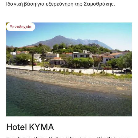
Ιδανική βάση για εξερεύνηση της Σαμοθράκης.
BEST DEAL
Ξενοδοχεία
Hotel KYMA