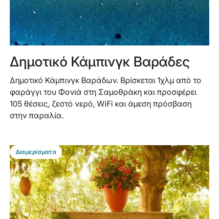
Δημοτικό Κάμπινγκ Βαράδες
Δημοτικό Κάμπινγκ Βαράδων. Βρίσκεται 1χλμ από το
φαράγγι του Φονιά στη Σαμοθράκη και προσφέρει
105 θέσεις, ζεστό νερό, WiFi και άμεση πρόσβαση
στην παραλία.
BEST DEAL
Διαμερίσματα