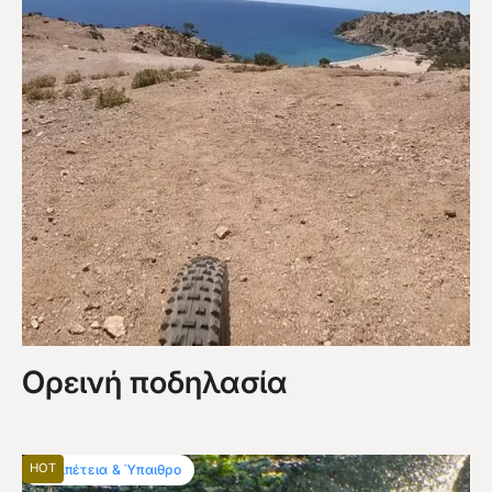
Ορεινή ποδηλασία
HOT
Περιπέτεια & Ύπαιθρο