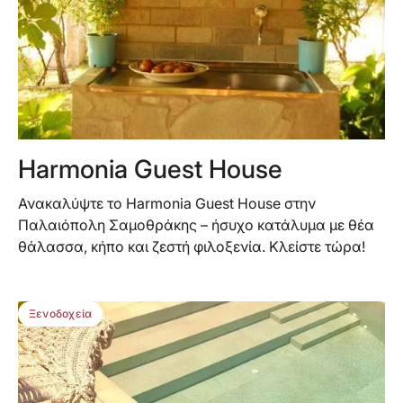
Harmonia Guest House
Ανακαλύψτε το Harmonia Guest House στην
Παλαιόπολη Σαμοθράκης – ήσυχο κατάλυμα με θέα
θάλασσα, κήπο και ζεστή φιλοξενία. Κλείστε τώρα!
BEST DEAL
Ξενοδοχεία