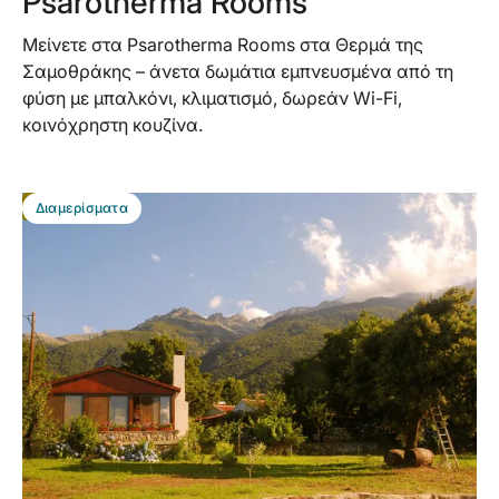
Psarotherma Rooms
Μείνετε στα Psarotherma Rooms στα Θερμά της
Σαμοθράκης – άνετα δωμάτια εμπνευσμένα από τη
φύση με μπαλκόνι, κλιματισμό, δωρεάν Wi-Fi,
κοινόχρηστη κουζίνα.
BEST DEAL
Διαμερίσματα