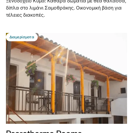
Ξενοδοχείο Κύμα: Καθαρά δωμάτια με θέα θάλασσα,
δίπλα στο λιμάνι Σαμοθράκης. Οικονομική βάση για
τέλειες διακοπές.
BEST DEAL
Διαμερίσματα