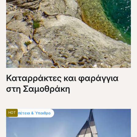
Καταρράκτες και φαράγγια
στη Σαμοθράκη
HOT
Περιπέτεια & Ύπαιθρο