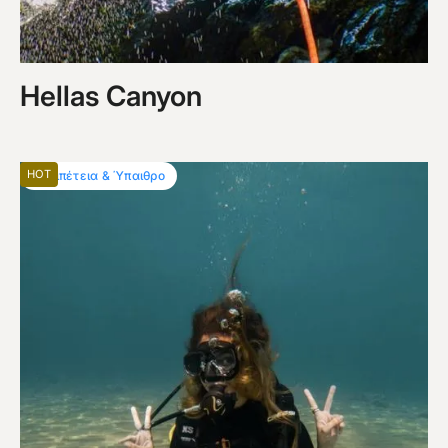
Hellas Canyon
HOT
Περιπέτεια & Ύπαιθρο