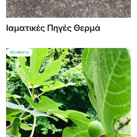
Ιαματικές Πηγές Θερμά
Αξιοθέατα