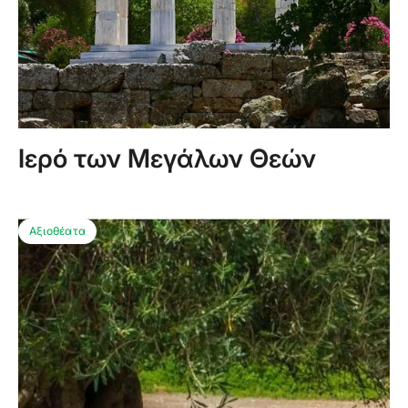
Ιερό των Μεγάλων Θεών
Αξιοθέατα