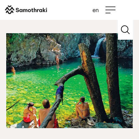
en
Σαμοθράκη
>
Πληροφορίες επισκεπτών
Περισσότερα
Plan your trip