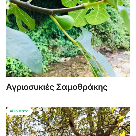
Αγριοσυκιές Σαμοθράκης
Αξιοθέατα