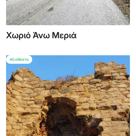
Χωριό Άνω Μεριά
Αξιοθέατα