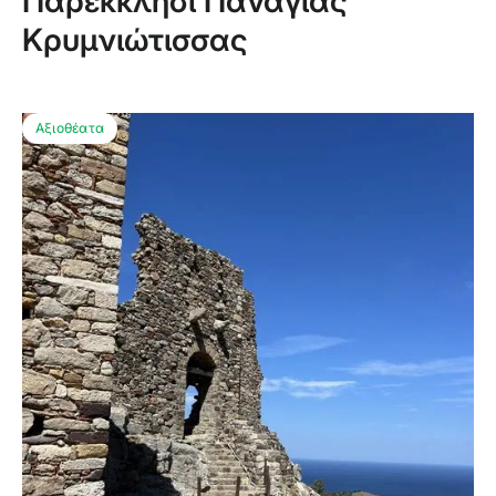
Παρεκκλήσι Παναγίας
Κρυμνιώτισσας
Αξιοθέατα