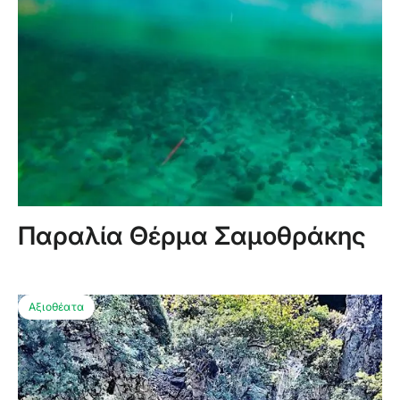
Παραλία Θέρμα Σαμοθράκης
Αξιοθέατα