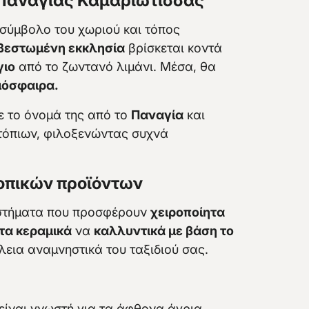
ς Παναγίας Καμαριώτισσας
 σύμβολο του χωριού και τόπος
βεστωμένη εκκλησία
βρίσκεται κοντά
γιο
από το ζωντανό λιμάνι. Μέσα, θα
μόσφαιρα.
ε το όνομά της από το
Παναγία
και
ντόπιων, φιλοξενώντας συχνά
τοπικών προϊόντων
αστήματα που προσφέρουν
χειροποίητα
τα κεραμικά
να
καλλυντικά με βάση το
λεια αναμνηστικά του ταξιδιού σας.
ίναι γνωστή για τα άφθονα άγρια