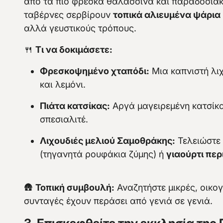
από τα πιο φρέσκα θαλασσινά και παραδοσιακ
ταβέρνες σερβίρουν
τοπικά αλιευμένα ψάρια 
αλλά γευστικούς τρόπους.
🍴
Τι να δοκιμάσετε:
Φρεσκοψημένο χταπόδι:
Μια καπνιστή λιχ
και λεμόνι.
Πιάτα κατσίκας:
Αργά μαγειρεμένη κατσίκα
σπεσιαλιτέ.
Λιχουδιές μελιού Σαμοθράκης:
Τελειώστε 
(τηγανητά ρουφάκια ζύμης) ή
γιαούρτι περ
🛖
Τοπική συμβουλή:
Αναζητήστε μικρές, οικογ
συνταγές έχουν περάσει από γενιά σε γενιά.