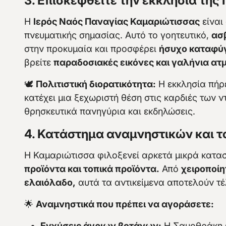
3. Επισκεφθείτε την εκκλησία τη
Η
Ιερός Ναός Παναγίας Καμαριώτισσας
είναι
πνευματικής σημασίας. Αυτό το γοητευτικό,
ασ
στην προκυμαία και προσφέρει
ήσυχο καταφύ
βρείτε
παραδοσιακές εικόνες και γαλήνια ατ
🕊️
Πολιτιστική διορατικότητα:
Η εκκλησία πήρ
κατέχει μια ξεχωριστή θέση στις καρδιές των 
θρησκευτικά πανηγύρια και εκδηλώσεις.
4. Κατάστημα αναμνηστικών και 
Η Καμαριώτισσα φιλοξενεί αρκετά μικρά κατ
προϊόντα και τοπικά προϊόντα.
Από
χειροποίη
ελαιόλαδο,
αυτά τα αντικείμενα αποτελούν τέ
🌟
Αναμνηστικά που πρέπει να αγοράσετε:
Εγχύσεις άγριων βοτάνων:
Η Σαμοθράκη ε