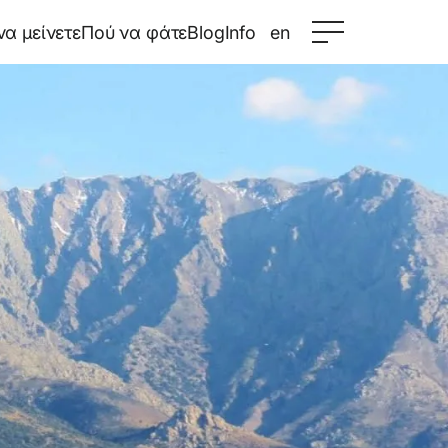
να μείνετε
Πού να φάτε
Blog
Info
en