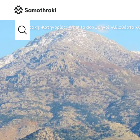
Σαμοθράκη
>
Κατηγορίες
>
What to do
>
Οδηγοί
>
Αξιοθέατα
>
Χ