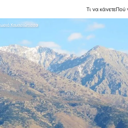
Τι να κάνετε
Πού 
ωριό Καμαριώτισσα