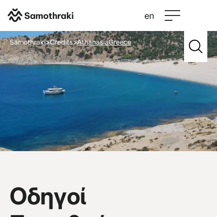
en
Samothraki
>
Credits
>
AthanasiaGreece
Οδηγοί