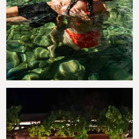
Ευεξία