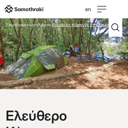
en
Σαμοθράκη
>
ιστολόγιο
>
Ελεύθερο Κάμπινγκ στη Σαμοθράκη
Ελεύθερο