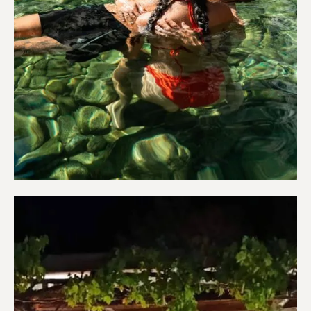
Ευεξία