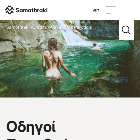
en
Samothraki
>
Credits
>
Alexandros Parotidis
Οδηγοί