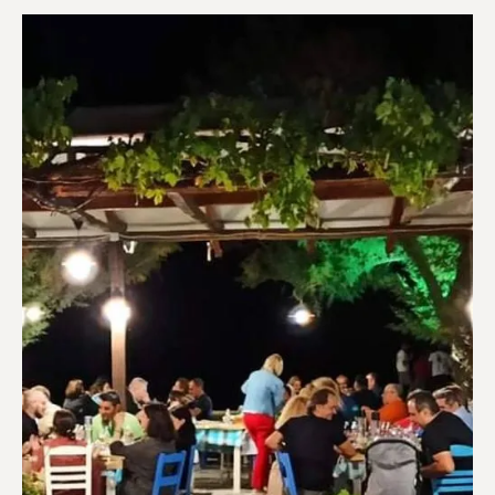
Ευεξία