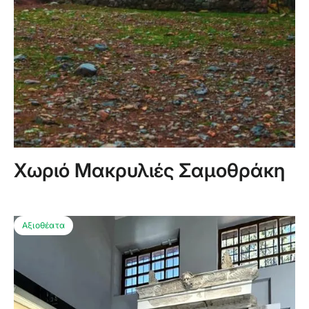
Χωριό Μακρυλιές Σαμοθράκη
Αξιοθέατα