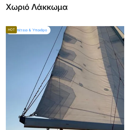
Χωριό Λάκκωμα
HOT
Περιπέτεια & Ύπαιθρο