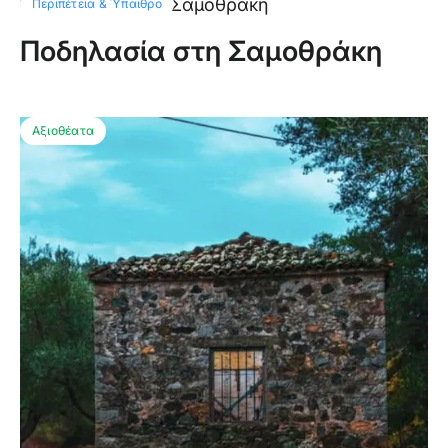
Περιπέτεια & Ύπαιθρο
Ποδηλασία στη Σαμοθράκη
Αξιοθέατα