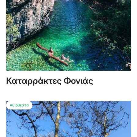
Καταρράκτες Φονιάς
Αξιοθέατα