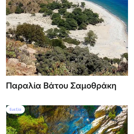
Παραλία Βάτου Σαμοθράκη
Ευεξία