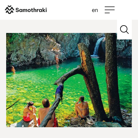
en
Σαμοθράκη
>
Πληροφορίες επισκεπτών
Περισσότερα
Plan your trip