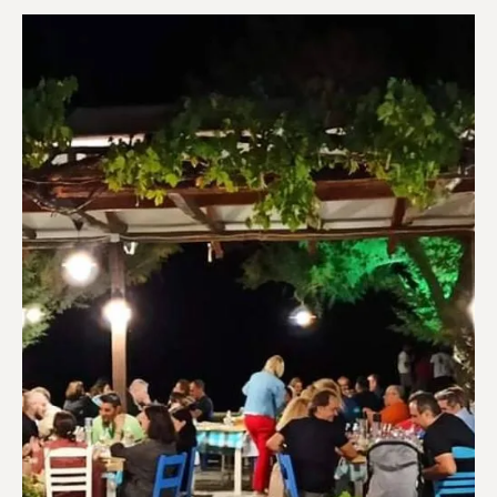
Ευεξία