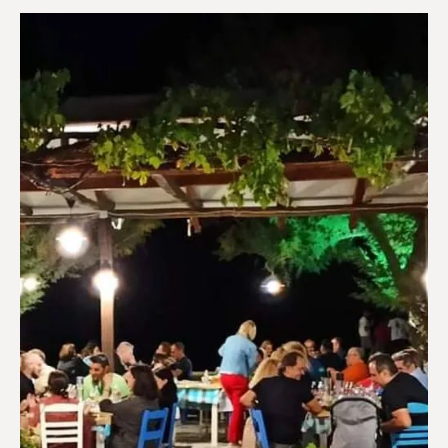
Ευεξία