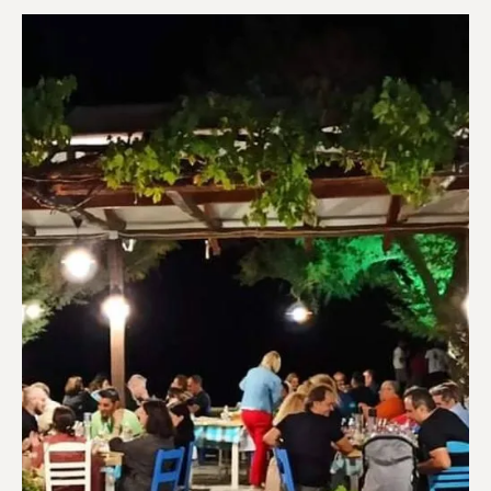
Ευεξία