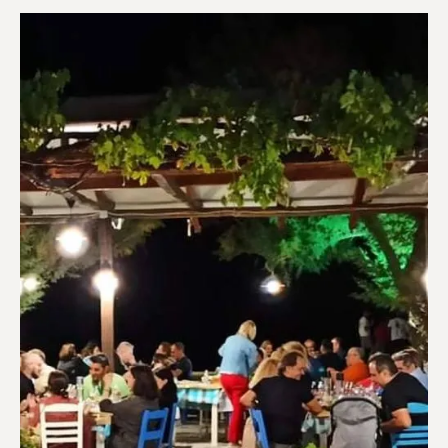
Ευεξία