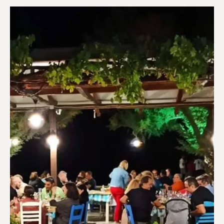
Ευεξία