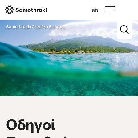
en
Samothraki
>
Credits
>
E-evros
Οδηγοί