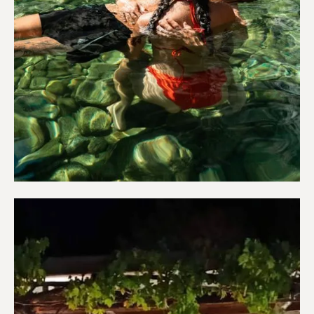
Ευεξία